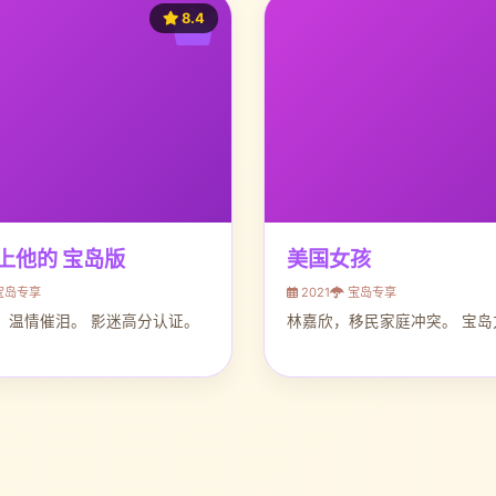
8.4
上他的 宝岛版
美国女孩
宝岛专享
2021
宝岛专享
，温情催泪。 影迷高分认证。
林嘉欣，移民家庭冲突。 宝岛