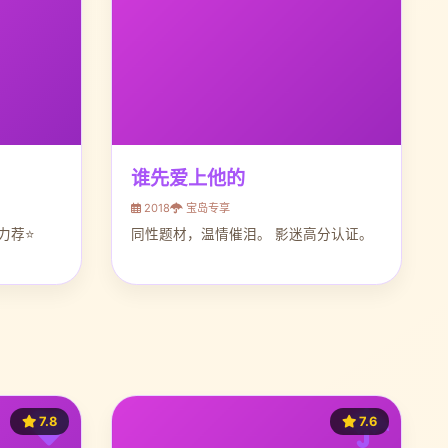
谁先爱上他的
2018
宝岛专享
力荐⭐
同性题材，温情催泪。 影迷高分认证。
7.8
7.6