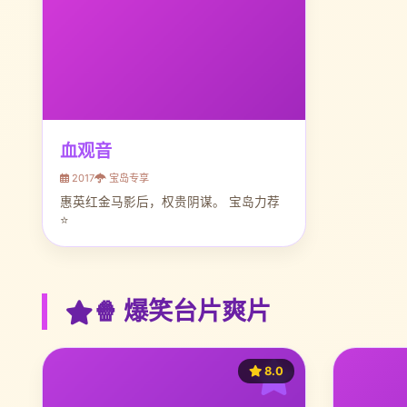
血观音
2017
宝岛专享
惠英红金马影后，权贵阴谋。 宝岛力荐
⭐
🍿 爆笑台片爽片
8.0