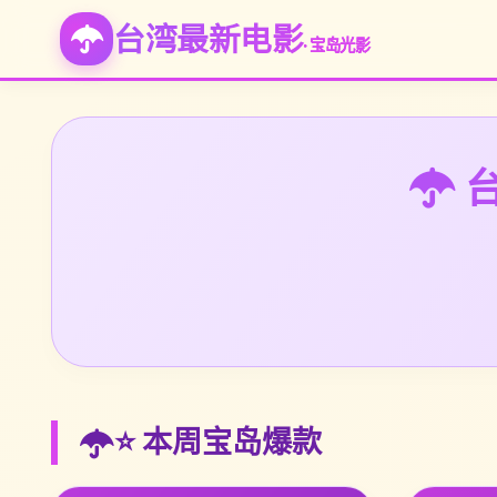
台湾最新电影
· 宝岛光影
台
⭐ 本周宝岛爆款