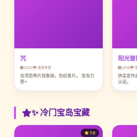
咒
阳光普
2022
宝岛专享
2019
台湾恐怖片现象级，伪纪录片。 宝岛力
钟孟宏作
荐⭐
认证。
✨ 冷门宝岛宝藏
7.0