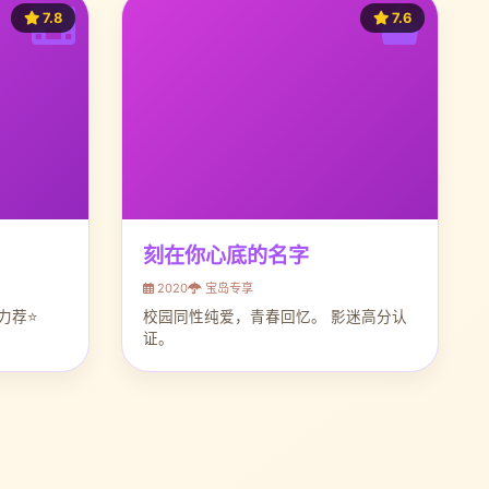
7.8
7.6
刻在你心底的名字
2020
宝岛专享
力荐⭐
校园同性纯爱，青春回忆。 影迷高分认
证。