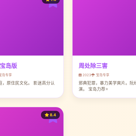
 宝岛版
周处除三害
宝岛专享
2023
宝岛专享
庭，原住民文化。 影迷高分认
邪典犯罪，暴力美学爽片。阮
演。 宝岛力荐⭐
8.4