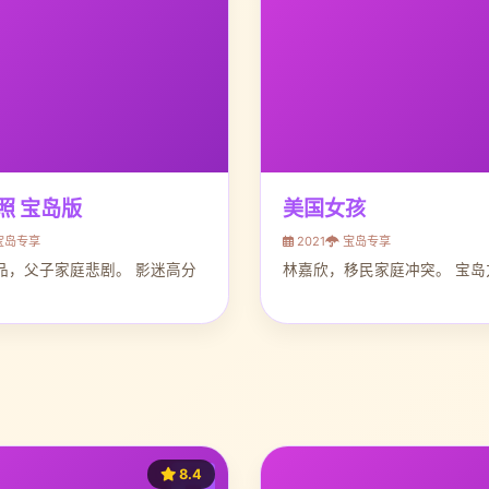
照 宝岛版
美国女孩
宝岛专享
2021
宝岛专享
品，父子家庭悲剧。 影迷高分
林嘉欣，移民家庭冲突。 宝岛
8.4