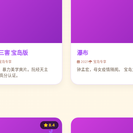
三害 宝岛版
瀑布
宝岛专享
2021
宝岛专享
，暴力美学爽片。阮经天主
钟孟宏，母女疫情隔阂。 宝岛
迷高分认证。
8.4