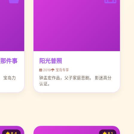
的那件事
阳光普照
2019
宝岛专享
 宝岛力
钟孟宏作品，父子家庭悲剧。 影迷高分
认证。
8.4
8.1