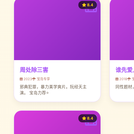
8.4
周处除三害
谁先爱
2023
宝岛专享
2018
邪典犯罪，暴力美学爽片。阮经天主
同性题材
演。 宝岛力荐⭐
8.4