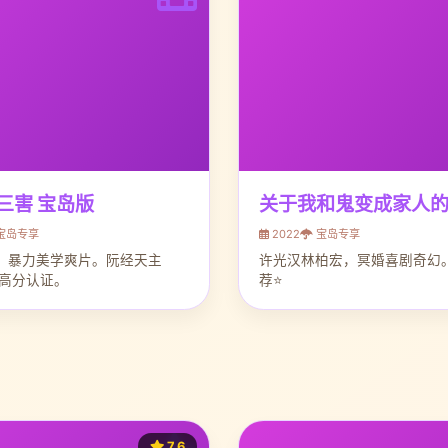
三害 宝岛版
关于我和鬼变成家人
宝岛专享
2022
宝岛专享
，暴力美学爽片。阮经天主
许光汉林柏宏，冥婚喜剧奇幻。
迷高分认证。
荐⭐
7.6