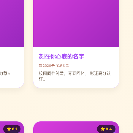
刻在你心底的名字
2020
宝岛专享
力荐⭐
校园同性纯爱，青春回忆。 影迷高分认
证。
8.1
8.4