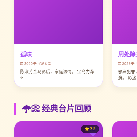
孤味
周处除
2020
宝岛专享
2023
陈淑芳金马影后，家庭温情。 宝岛力荐
邪典犯罪
⭐
演。 影
📀 经典台片回顾
7.2