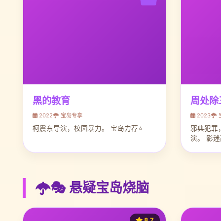
黑的教育
周处除
2022
宝岛专享
2023
柯震东导演，校园暴力。 宝岛力荐⭐
邪典犯罪
演。 影
🎭 悬疑宝岛烧脑
8.7