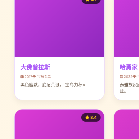
大佛普拉斯
哈勇家
2017
宝岛专享
2022
黑色幽默，底层荒诞。 宝岛力荐⭐
泰雅族家
证。
8.4